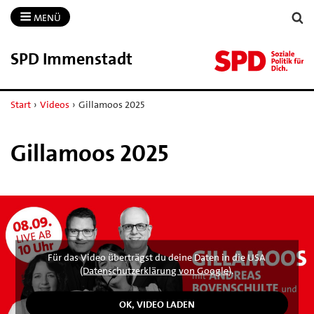
MENÜ
SPD Immenstadt
Start
›
Videos
›
Gillamoos 2025
Gillamoos 2025
Für das Video überträgst du deine Daten in die USA
(
Datenschutzerklärung von Google
).