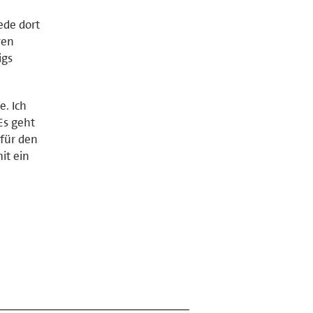
ede dort
ren
igs
e. Ich
Es geht
für den
it ein